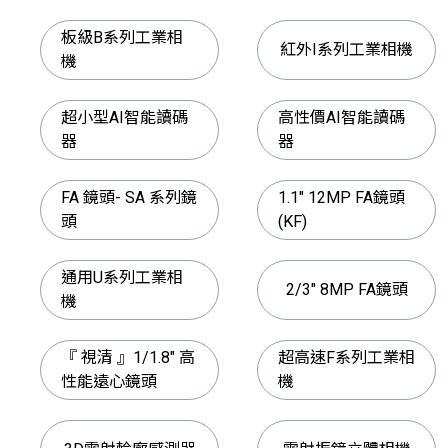
板級B系列工業相
紅外I系列工業相機
機
超小型AI智能讀碼
高性價AI智能讀碼
器
器
FA 鏡頭- SA 系列鏡
1.1" 12MP FA鏡頭
頭
(KF)
通用U系列工業相
2/3" 8MP FA鏡頭
機
『 視清 』1/1.8" 高
超高速F系列工業相
性能遠心鏡頭
機