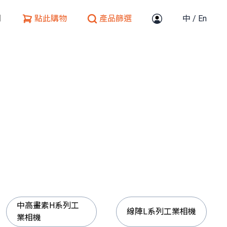
們
點此購物
產品篩選
中
/
En
中高畫素H系列工
線陣L系列工業相機
業相機