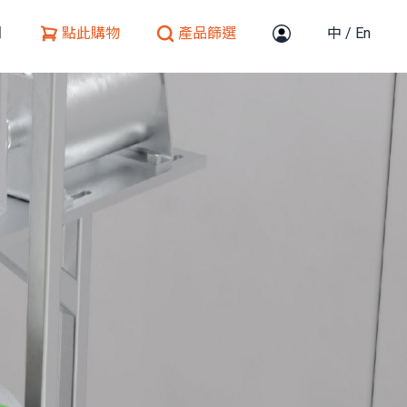
們
點此購物
產品篩選
中
/
En