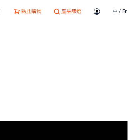
們
點此購物
產品篩選
中
/
En