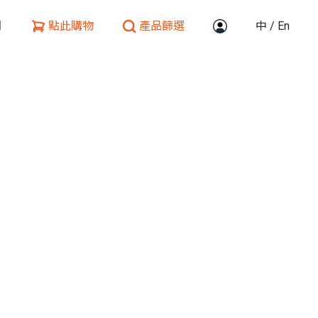
們
點此購物
產品篩選
中
/
En